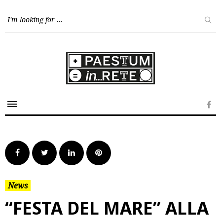
Skip
to
content
Fa
Facebook
Twitter
LinkedIn
Pinterest
News
“FESTA DEL MARE” ALLA