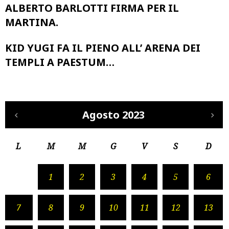
ALBERTO BARLOTTI FIRMA PER IL
MARTINA.
KID YUGI FA IL PIENO ALL’ ARENA DEI
TEMPLI A PAESTUM…
Agosto 2023
L
M
M
G
V
S
D
1
2
3
4
5
6
7
8
9
10
11
12
13