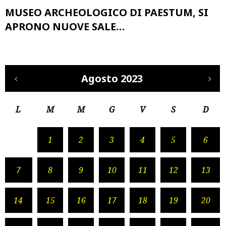
MUSEO ARCHEOLOGICO DI PAESTUM, SI
APRONO NUOVE SALE…
Agosto 2023
L
M
M
G
V
S
D
1
2
3
4
5
6
7
8
9
10
11
12
13
14
15
16
17
18
19
20