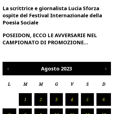
La scrittrice e giornalista Lucia Sforza
ospite del Festival Internazionale della
Poesia Sociale
POSEIDON, ECCO LE AVVERSARIE NEL
CAMPIONATO DI PROMOZIONE…
Agosto 2023
L
M
M
G
V
S
D
1
2
3
4
5
6