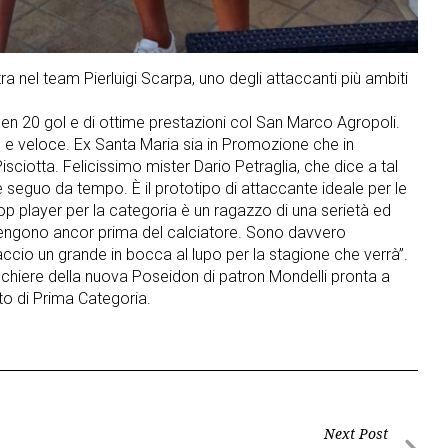
a nel team Pierluigi Scarpa, uno degli attaccanti più ambiti
en 20 gol e di ottime prestazioni col San Marco Agropoli.
o e veloce. Ex Santa Maria sia in Promozione che in
isciotta. Felicissimo mister Dario Petraglia, che dice a tal
he seguo da tempo. È il prototipo di attaccante ideale per le
op player per la categoria è un ragazzo di una serietà ed
vengono ancor prima del calciatore. Sono davvero
accio un grande in bocca al lupo per la stagione che verrà”.
chiere della nuova Poseidon di patron Mondelli pronta a
o di Prima Categoria.
Next Post