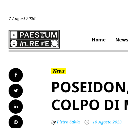
Skip
to
content
7 August 2026
Home
New
News
Facebook
POSEIDON
Twitter
COLPO DI
LinkedIn
Pinterest
By
Pietro Sabia
10 Agosto 2023