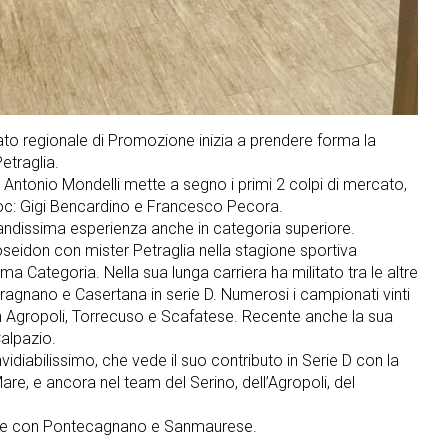
ato regionale di Promozione inizia a prendere forma la
etraglia.
 Antonio Mondelli mette a segno i primi 2 colpi di mercato,
c: Gigi Bencardino e Francesco Pecora.
randissima esperienza anche in categoria superiore.
oseidon con mister Petraglia nella stagione sportiva
a Categoria. Nella sua lunga carriera ha militato tra le altre
agnano e Casertana in serie D. Numerosi i campionati vinti
con Agropoli, Torrecuso e Scafatese. Recente anche la sua
Calpazio.
diabilissimo, che vede il suo contributo in Serie D con la
are, e ancora nel team del Serino, dell’Agropoli, del
one con Pontecagnano e Sanmaurese.