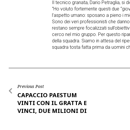
Il tecnico granata, Dario Petraglia, si d
“Ho voluto fortemente questi due “giov
l’aspetto umano: sposano a pieno i miei
Sono dei veri professionisti che danno
restano sempre focalizzati sull’obiett
cerco nel mio gruppo. Per questo ripar
della squadra. Siamo in attesa del ri
squadra tosta fatta prima da uomini ch
Post
Previous Post
CAPACCIO PAESTUM
navigation
VINTI CON IL GRATTA E
VINCI, DUE MILIONI DI
EURO…