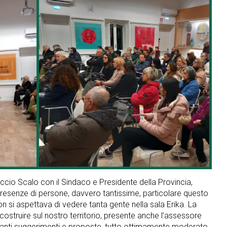
ccio Scalo con il Sindaco e Presidente della Provincia,
presenze di persone, davvero tantissime, particolare questo
n si aspettava di vedere tanta gente nella sala Erika. La
 costruire sul nostro territorio, presente anche l’assessore
 tanti suggerimenti e proposte, tutto ottimamente moderato