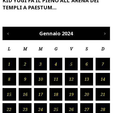
KID YUGI FA IL PIENO ALL’ ARENA DEI
TEMPLI A PAESTUM…
Gennaio 2024
L
M
M
G
V
S
D
1
2
3
4
5
6
7
8
9
10
11
12
13
14
15
16
17
18
19
20
21
22
23
24
25
26
27
28