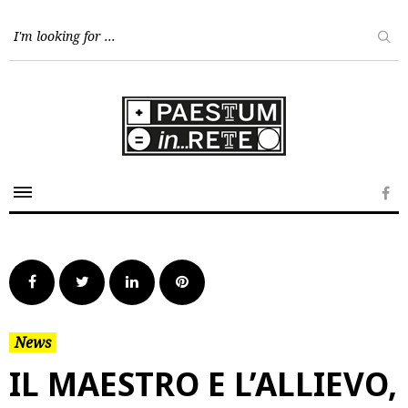
Skip
to
content
Fa
Facebook
Twitter
LinkedIn
Pinterest
News
IL MAESTRO E L’ALLIEVO,