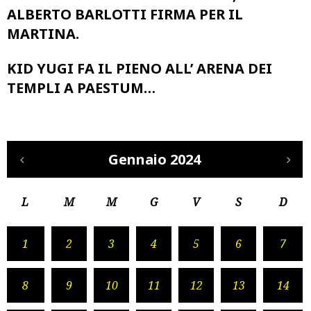
ALBERTO BARLOTTI FIRMA PER IL
MARTINA.
KID YUGI FA IL PIENO ALL’ ARENA DEI
TEMPLI A PAESTUM…
Gennaio 2024
L
M
M
G
V
S
D
1
2
3
4
5
6
7
8
9
10
11
12
13
14