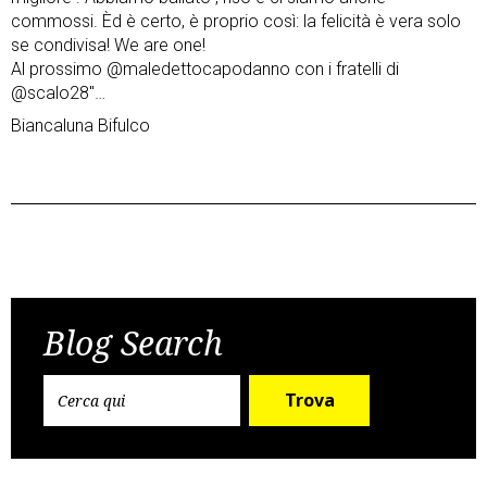
commossi. Èd è certo, è proprio così: la felicità è vera solo
se condivisa! We are one!
Al prossimo @maledettocapodanno con i fratelli di
@scalo28″…
Biancaluna Bifulco
Post
Previous Post
Next Post
navigation
Blog Search
Trova