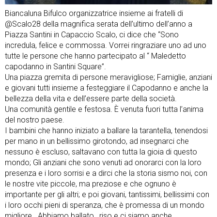
Biancaluna Bifulco organizzatrice insieme ai fratelli di
@Scalo28 della magnifica serata dell’ultimo dell’anno a
Piazza Santini in Capaccio Scalo, ci dice che “Sono
incredula, felice e commossa. Vorrei ringraziare uno ad uno
tutte le persone che hanno partecipato al “ Maledetto
capodanno in Santini Square”.
Una piazza gremita di persone meravigliose; Famiglie, anziani
e giovani tutti insieme a festeggiare il Capodanno e anche la
bellezza della vita e dell’essere parte della società.
Una comunità gentile e festosa. È venuta fuori tutta l’anima
del nostro paese.
I bambini che hanno iniziato a ballare la tarantella, tenendosi
per mano in un bellissimo girotondo, ad insegnarci che
nessuno è escluso, saltavano con tutta la gioia di questo
mondo; Gli anziani che sono venuti ad onorarci con la loro
presenza e i loro sorrisi e a dirci che la storia sismo noi, con
le nostre vite piccole, ma preziose e che ognuno è
importante per gli altri; e poi giovani, tantissimi, bellissimi con
i loro occhi pieni di speranza, che è promessa di un mondo
migliore . Abbiamo ballato , riso e ci siamo anche