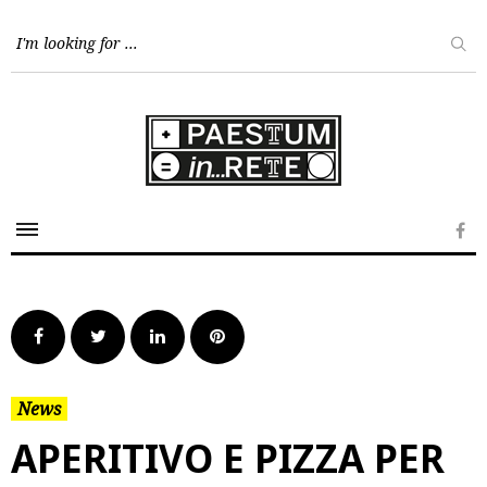
Skip
to
content
Fa
Facebook
Twitter
LinkedIn
Pinterest
News
APERITIVO E PIZZA PER