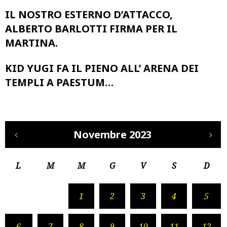
IL NOSTRO ESTERNO D’ATTACCO,
ALBERTO BARLOTTI FIRMA PER IL
MARTINA.
KID YUGI FA IL PIENO ALL’ ARENA DEI
TEMPLI A PAESTUM…
Novembre 2023
L
M
M
G
V
S
D
1
2
3
4
5
6
7
8
9
10
11
12