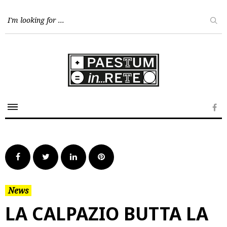
Skip
to
content
Fa
Facebook
Twitter
LinkedIn
Pinterest
News
LA CALPAZIO BUTTA LA