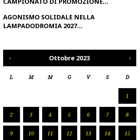
CAMPIONATO DI PROMOZIONE…
AGONISMO SOLIDALE NELLA
LAMPADODROMIA 2027…
Ottobre 2023
L
M
M
G
V
S
D
1
2
3
4
5
6
7
8
9
10
11
12
13
14
15