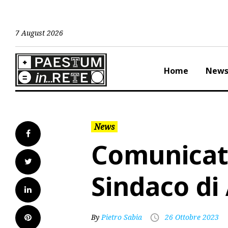
Skip
to
content
7 August 2026
Home
New
News
Facebook
Comunicat
Twitter
Sindaco di
LinkedIn
Pinterest
By
Pietro Sabia
26 Ottobre 2023