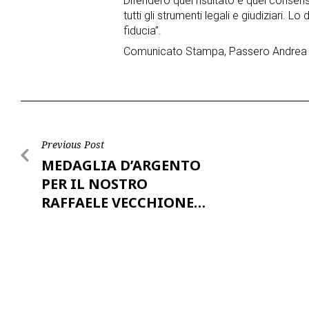
Difenderò quel risultato e quel cons
tutti gli strumenti legali e giudiziari. 
fiducia”.
Comunicato Stampa, Passero Andrea
Post
Previous Post
MEDAGLIA D’ARGENTO
navigation
PER IL NOSTRO
RAFFAELE VECCHIONE…