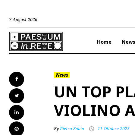
Skip
to
content
7 August 2026
Home
New
News
Facebook
UN TOP PL
Twitter
VIOLINO 
LinkedIn
Pinterest
By
Pietro Sabia
11 Ottobre 2023