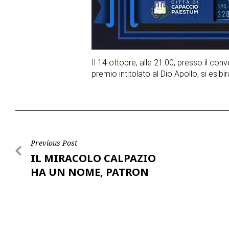
Il 14 ottobre, alle 21:00, presso il co
premio intitolato al Dio Apollo, si esib
Post
Previous Post
IL MIRACOLO CALPAZIO
navigation
HA UN NOME, PATRON
GAETANO MIGLINO…