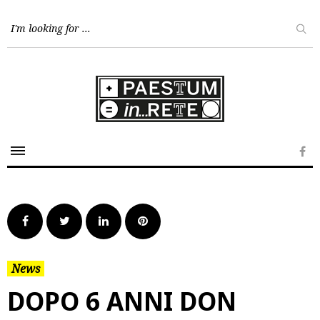
Skip
to
content
Fa
Facebook
Twitter
LinkedIn
Pinterest
News
DOPO 6 ANNI DON