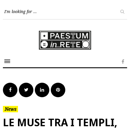
Skip
to
content
Fa
Facebook
Twitter
LinkedIn
Pinterest
News
LE MUSE TRA I TEMPLI,