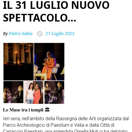
IL 31 LUGLIO NUOVO
SPETTACOLO…
By
Pietro Sabia
27 Luglio 2023
𝐋𝐞 𝐌𝐮𝐬𝐞 𝐭𝐫𝐚 𝐢 𝐭𝐞𝐦𝐩𝐥𝐢 🏛
Ieri sera, nell’ambito della Rassegna delle Arti organizzata dal
Parco Archeologico di Paestum e Velia e dalla Città di
Capaccio Paestum, una splendida Ornella Muti ci ha deliziato