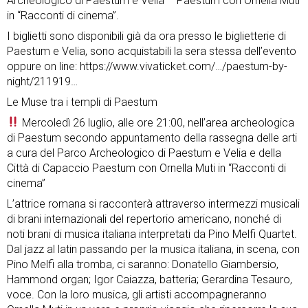
Archeologico di Paestum e Velia – Paestum
con Ornella Muti
in “Racconti di cinema”.
I biglietti sono disponibili già da ora presso le biglietterie di
Paestum e Velia, sono acquistabili la sera stessa dell’evento
oppure on line:
https://www.vivaticket.com/…/paestum-by-
night/211919…
Le Muse tra i templi di Paestum
Mercoledì 26 luglio, alle ore 21:00, nell’area archeologica
di Paestum secondo appuntamento della rassegna delle arti
a cura del Parco Archeologico di Paestum e Velia e della
Città di Capaccio Paestum con Ornella Muti in “Racconti di
cinema”
L’attrice romana si racconterà attraverso intermezzi musicali
di brani internazionali del repertorio americano, nonché di
noti brani di musica italiana interpretati da Pino Melfi Quartet.
Dal jazz al latin passando per la musica italiana, in scena, con
Pino Melfi alla tromba, ci saranno: Donatello Giambersio,
Hammond organ; Igor Caiazza, batteria; Gerardina Tesauro,
voce. Con la loro musica, gli artisti accompagneranno