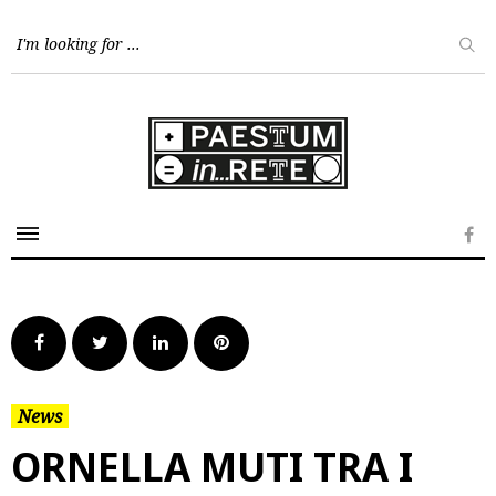
Skip
to
content
Fa
Facebook
Twitter
LinkedIn
Pinterest
News
ORNELLA MUTI TRA I