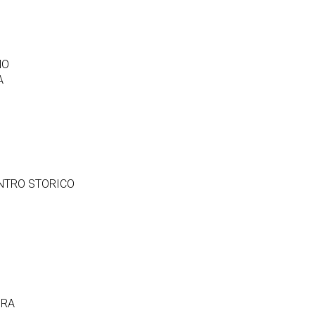
NO
A
NTRO STORICO
URA