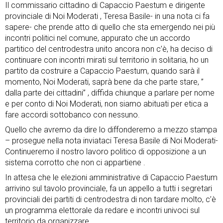
Il commissario cittadino di Capaccio Paestum e dirigente
provinciale di Noi Moderati , Teresa Basile- in una nota ci fa
sapere- che prende atto di quello che sta emergendo nei più
incontri politici nel comune, appurato che un accordo
partitico del centrodestra unito ancora non c’è, ha deciso di
continuare con incontri mirati sul territorio in solitaria, ho un
partito da costruire a Capaccio Paestum, quando sarà il
momento, Noi Moderati, saprà bene da che parte stare, ”
dalla parte dei cittadini” , diffida chiunque a parlare per nome
e per conto di Noi Moderati, non siamo abituati per etica a
fare accordi sottobanco con nessuno.
Quello che avremo da dire lo diffonderemo a mezzo stampa
– prosegue nella nota inviataci Teresa Basile di Noi Moderati-
Continueremo il nostro lavoro politico di opposizione a un
sistema corrotto che non ci appartiene .
In attesa che le elezioni amministrative di Capaccio Paestum
arrivino sul tavolo provinciale, fa un appello a tutti i segretari
provinciali dei partiti di centrodestra di non tardare molto, c’è
un programma elettorale da redare e incontri univoci sul
territorio da organizzare.