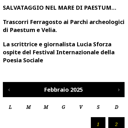
SALVATAGGIO NEL MARE DI PAESTUM…
Trascorri Ferragosto ai Parchi archeologici
di Paestum e Velia.
La scrittrice e giornalista Lucia Sforza
ospite del Festival Internazionale della
Poesia Sociale
Febbraio 2025
L
M
M
G
V
S
D
1
2