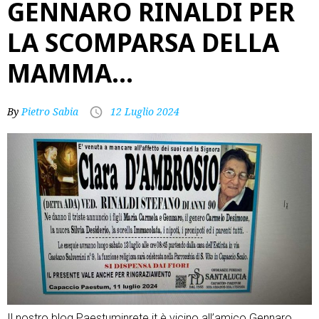
GENNARO RINALDI PER
LA SCOMPARSA DELLA
MAMMA…
By
Pietro Sabia
12 Luglio 2024
Il nostro blog Paestuminrete.it è vicino all’amico Gennaro