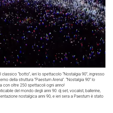
l classico “botto”, ieri lo spettacolo “Nostalgia 90”, ingresso
nterno della struttura “Paestum Arena”. “Nostalgia 90” lo
a con oltre 250 spettacoli ogni anno!
cabile del mondo degli anni 90: dj set, vocalist, ballerine,
bientazione nostalgica anni 90, e ieri sera a Paestum è stato