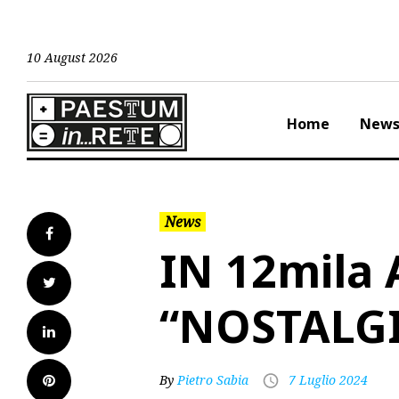
Skip
to
content
10 August 2026
Home
New
News
Facebook
IN 12mila
Twitter
“NOSTALG
LinkedIn
Pinterest
By
Pietro Sabia
7 Luglio 2024