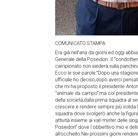
COMUNICATO STAMPA
Era già nell’aria da giorni ed oggi abbia
Generale della Poseidon. Il “condottie
campionato non siederà sulla panchin
Ecco le sue parole:”Dopo una stagione
ufficiale ho deciso,dopo averci pensato
che mi ha proposto il presidente Anton
“animale da campo”,ma col presidente
della società,dalla prima squadra al set
crescere e rendere sempre più solida 
squadra dove svolgerò anche la figura d
attività insieme ai vari mister delle s
Poseidon” dove l obbiettivo mio e della
all’occhiello.Nei prossimi giorni rende