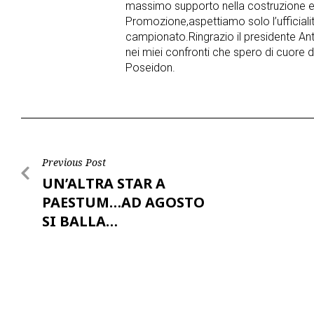
massimo supporto nella costruzione e 
Promozione,aspettiamo solo l’ufficial
campionato.Ringrazio il presidente Anto
nei miei confronti che spero di cuore d
Poseidon.
Post
Previous Post
UN’ALTRA STAR A
navigation
PAESTUM…AD AGOSTO
SI BALLA…