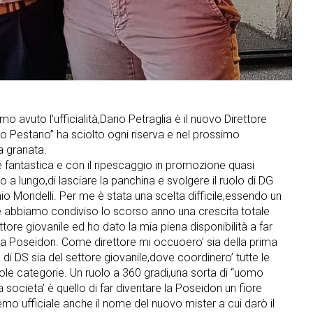
mo avuto l’ufficialità,Dario Petraglia è il nuovo Direttore
ro Pestano” ha sciolto ogni riserva e nel prossimo
a granata.
 fantastica e con il ripescaggio in promozione quasi
 a lungo,di lasciare la panchina e svolgere il ruolo di DG
io Mondelli. Per me è stata una scelta difficile,essendo un
 abbiamo condiviso lo scorso anno una crescita totale
tore giovanile ed ho dato la mia piena disponibilità a far
la Poseidon. Come direttore mi occuoero’ sia della prima
i DS sia del settore giovanile,dove coordinero’ tutte le
ingole categorie. Un ruolo a 360 gradi,una sorta di “uomo
 societa’ è quello di far diventare la Poseidon un fiore
remo ufficiale anche il nome del nuovo mister a cui darò il