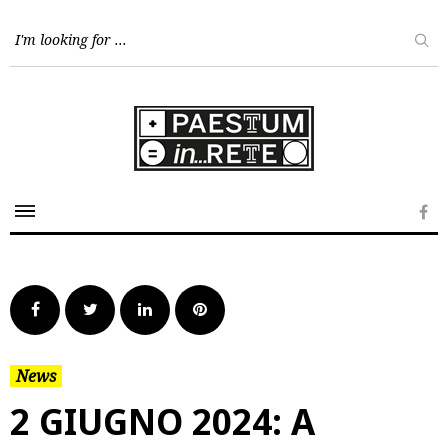
Skip
to
content
Fa
Facebook
Twitter
LinkedIn
Pinterest
News
2 GIUGNO 2024: A