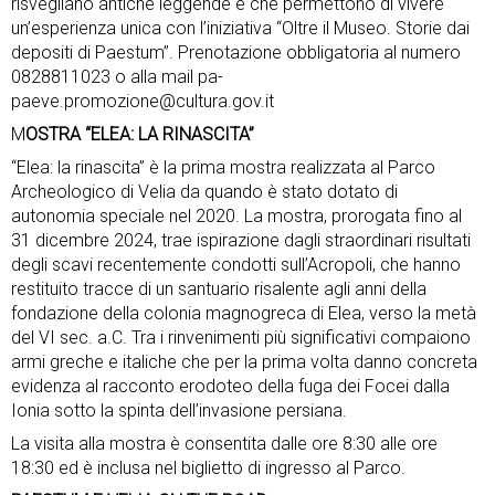
risvegliano antiche leggende e che permettono di vivere
un’esperienza unica con l’iniziativa “Oltre il Museo. Storie dai
depositi di Paestum”. Prenotazione obbligatoria al numero
0828811023 o alla mail
pa-
paeve.promozione@cultura.gov.it
M
OSTRA “ELEA: LA RINASCITA”
“Elea: la rinascita” è la prima mostra realizzata al Parco
Archeologico di Velia da quando è stato dotato di
autonomia speciale nel 2020. La mostra, prorogata fino al
31 dicembre 2024, trae ispirazione dagli straordinari risultati
degli scavi recentemente condotti sull’Acropoli, che hanno
restituito tracce di un santuario risalente agli anni della
fondazione della colonia magnogreca di Elea, verso la metà
del VI sec. a.C. Tra i rinvenimenti più significativi compaiono
armi greche e italiche che per la prima volta danno concreta
evidenza al racconto erodoteo della fuga dei Focei dalla
Ionia sotto la spinta dell’invasione persiana.
La visita alla mostra è consentita dalle ore 8:30 alle ore
18:30 ed è inclusa nel biglietto di ingresso al Parco.