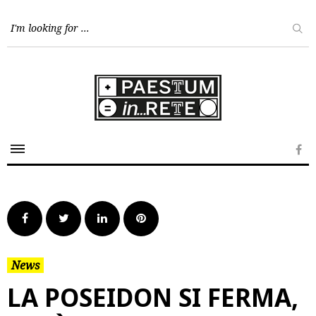
Skip
to
content
Fa
Facebook
Twitter
LinkedIn
Pinterest
News
LA POSEIDON SI FERMA,