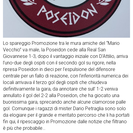
Lo spareggio Promozione tra le mura amiche del “Mario
Vecchio” va male, la Poseidon cede alla Real San
Giovannese 1-3, dopo il vantaggio iniziale con D’Attilio, arriva
l’uno-due degli ospiti con il secondo gol su rigore, nella
ripresa Poseidon in dieci per l’espulsione del difensore
centrale per un fallo di reazione, con l’inferiorità numerica dei
locali arrivava il terzo gol degli ospiti che chiudeva
definitivamente la gara, da annotare che sull’ 1-2 veniva
annullato il gol del 2-2 alla Poseidon, che ha giocato una
buonissima gara, sprecando anche alcune clamorose palle
gol. Comunque i ragazzi di mister Dario Petraglia sono solo
da elogiare per il grande e meritato percorso che li ha portati
fin qui, il ripescaggio in Promozione dalle notizie che filtrano
è più che probabile…