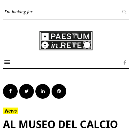
Skip
to
content
Fa
Facebook
Twitter
LinkedIn
Pinterest
News
AL MUSEO DEL CALCIO