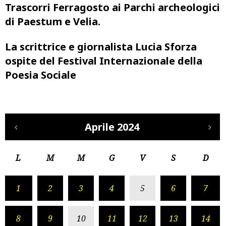
Trascorri Ferragosto ai Parchi archeologici
di Paestum e Velia.
La scrittrice e giornalista Lucia Sforza
ospite del Festival Internazionale della
Poesia Sociale
Aprile 2024
L
M
M
G
V
S
D
1
2
3
4
5
6
7
8
9
10
11
12
13
14