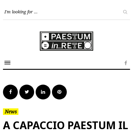
Skip
to
content
Fa
Facebook
Twitter
LinkedIn
Pinterest
News
A CAPACCIO PAESTUM IL