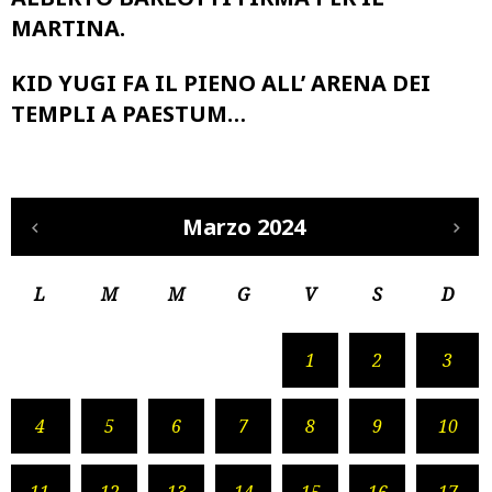
MARTINA.
KID YUGI FA IL PIENO ALL’ ARENA DEI
TEMPLI A PAESTUM…
Marzo 2024
L
M
M
G
V
S
D
1
2
3
4
5
6
7
8
9
10