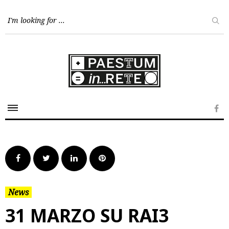
Skip
to
content
Fa
Facebook
Twitter
LinkedIn
Pinterest
News
31 MARZO SU RAI3