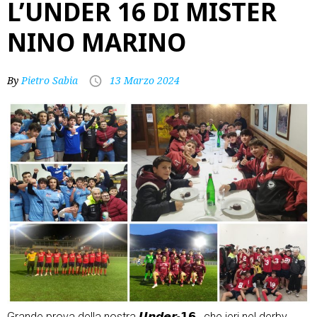
L’UNDER 16 DI MISTER
NINO MARINO
By
Pietro Sabia
13 Marzo 2024
Grande prova della nostra 𝙐𝙣𝙙𝙚𝙧-𝟭𝟲 , che ieri nel derby