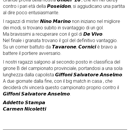
contro i pari età della 𝙋𝙤𝙨𝙚𝙞𝙙𝙤𝙣, si aggiudicano una partita
al dire poco entusiasmante.
I ragazzi di mister 𝙉𝙞𝙣𝙤 𝙈𝙖𝙧𝙞𝙣𝙤 non iniziano nel migliore
dei modi, si trovano subito in svantaggio di un gol.
Ma bravissimi a recuperare con il gol di 𝘿𝙚 𝙑𝙞𝙫𝙤.
Nel finale i granata trovano il gol del definitivo vantaggio.
Su un corner battuto da 𝙏𝙖𝙫𝙖𝙧𝙤𝙣𝙚, 𝘾𝙤𝙧𝙣𝙞𝙘𝙞 è bravo a
battere il portiere avversario.
I nostri ragazzi salgono al secondo posto in classifica del
girone B del campionato provinciale, portandosi a una sola
lunghezza dalla capolista 𝙂𝙞𝙛𝙛𝙤𝙣𝙞 𝙎𝙖𝙡𝙫𝙖𝙩𝙤𝙧𝙚 𝘼𝙣𝙨𝙚𝙡𝙢𝙤.
A due giornate dalla fine, con il big match in casa , che
deciderà chi vincerà questo campionato proprio contro il
𝙂𝙞𝙛𝙛𝙤𝙣𝙞 𝙎𝙖𝙡𝙫𝙖𝙩𝙤𝙧𝙚 𝘼𝙣𝙨𝙚𝙡𝙢𝙤.
𝘼𝙙𝙙𝙚𝙩𝙩𝙤 𝙎𝙩𝙖𝙢𝙥𝙖
𝘾𝙖𝙧𝙢𝙚𝙣 𝙉𝙞𝙘𝙤𝙡𝙚𝙩𝙩𝙞