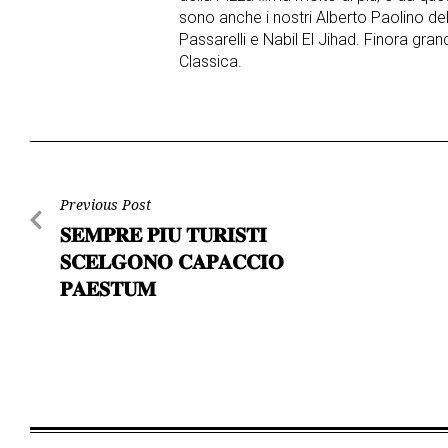
sono anche i nostri Alberto Paolino de
Passarelli e Nabil El Jihad. Finora gr
Classica.
Post
Previous Post
𝐒𝐄𝐌𝐏𝐑𝐄 𝐏𝐈𝐔 𝐓𝐔𝐑𝐈𝐒𝐓𝐈
navigation
𝐒𝐂𝐄𝐋𝐆𝐎𝐍𝐎 𝐂𝐀𝐏𝐀𝐂𝐂𝐈𝐎
𝐏𝐀𝐄𝐒𝐓𝐔𝐌