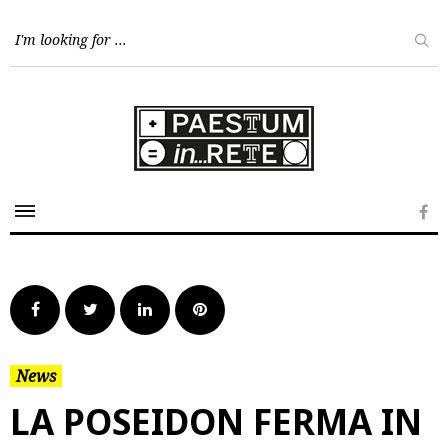
Skip
to
content
Fa
Facebook
Twitter
LinkedIn
Pinterest
News
LA POSEIDON FERMA IN