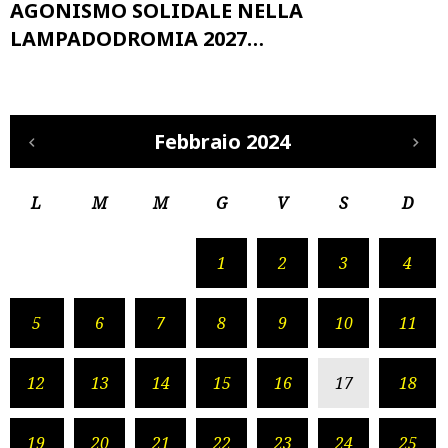
AGONISMO SOLIDALE NELLA
LAMPADODROMIA 2027…
Febbraio 2024
L
M
M
G
V
S
D
1
2
3
4
5
6
7
8
9
10
11
12
13
14
15
16
17
18
19
20
21
22
23
24
25