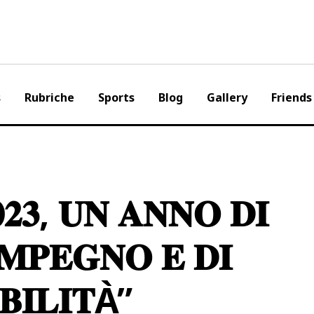
s
Rubriche
Sports
Blog
Gallery
Friends
𝟑, 𝐔𝐍 𝐀𝐍𝐍𝐎 𝐃𝐈
𝐈𝐌𝐏𝐄𝐆𝐍𝐎 𝐄 𝐃𝐈
𝐁𝐈𝐋𝐈𝐓À”