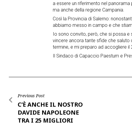
a essere un riferimento nel panorama po
ma anche della regione Campania.
Così la Provincia di Salerno: nonostante
abbiamo messo in campo e che stiamo 
Io sono convito, però, che si possa e s
vincere ancora tante sfide che saluto 
termine, e mi preparo ad accogliere il 2
Il Sindaco di Capaccio Paestum e Presi
Post
Previous Post
C’È ANCHE IL NOSTRO
navigation
DAVIDE NAPOLEONE
TRA I 25 MIGLIORI
ALBUM DEL 2023