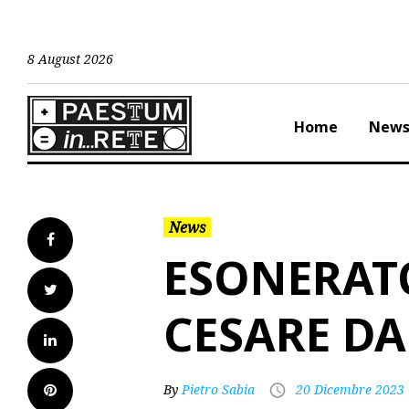
Skip
to
content
8 August 2026
Home
New
News
Facebook
ESONERAT
Twitter
CESARE D
LinkedIn
Pinterest
By
Pietro Sabia
20 Dicembre 2023