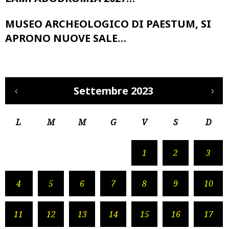
MUSEO ARCHEOLOGICO DI PAESTUM, SI
APRONO NUOVE SALE…
Settembre 2023
L
M
M
G
V
S
D
1
2
3
4
5
6
7
8
9
10
11
12
13
14
15
16
17