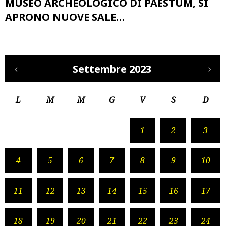
MUSEO ARCHEOLOGICO DI PAESTUM, SI
APRONO NUOVE SALE…
Settembre 2023
L
M
M
G
V
S
D
1
2
3
4
5
6
7
8
9
10
11
12
13
14
15
16
17
18
19
20
21
22
23
24