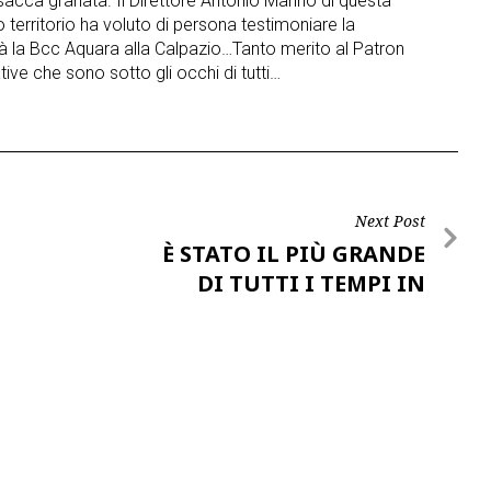
sacca granata. Il Direttore Antonio Marino di questa
territorio ha voluto di persona testimoniare la
 la Bcc Aquara alla Calpazio…Tanto merito al Patron
ive che sono sotto gli occhi di tutti…
Next Post
È STATO IL PIÙ GRANDE
DI TUTTI I TEMPI IN
ITALIA…