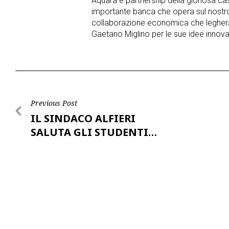
Aquara è partnership della gloriosa ca
importante banca che opera sul nostro 
collaborazione economica che legherà
Gaetano Miglino per le sue idee innovat
Post
Previous Post
IL SINDACO ALFIERI
navigation
SALUTA GLI STUDENTI…