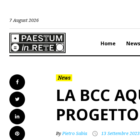
Skip
to
content
7 August 2026
Home
New
News
Facebook
LA BCC AQ
Twitter
PROGETTO
LinkedIn
Pinterest
By
Pietro Sabia
13 Settembre 2023